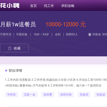
首页
找工作
求职攻略
月薪1w送餐员
10000-12000 元
不限学历
|
不限经验
|
18岁 ~ 54岁
|
全职
|
招聘50人
河南省 ·郑
收藏
职位详情
1.工作内容:负责配送 2.工作环境:优越自由 3.住宿:小区房 4.月综合工资1000
+时段补贴+重量补贴+天气补贴等 6.工作时间8-10小时，做六休一7.提供吃住
年终奖
五险一金
加班费
加班补助
包食宿
有提成