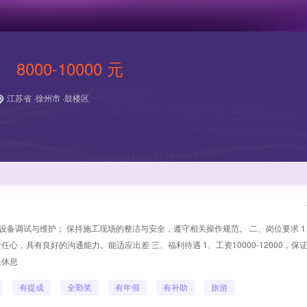
8000-10000 元
江苏省 ·徐州市 ·鼓楼区
备调试与维护； 保持施工现场的整洁与安全，遵守相关操作规范。 二、岗位要求 1、1
，具有良好的沟通能力。能适应出差 三、福利待遇 1、工资10000-12000，保
块休息
有提成
全勤奖
有年假
有补助
旅游