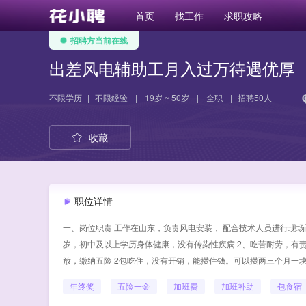
首页
找工作
求职攻略
招聘方当前在线
出差风电辅助工月入过万待遇优厚
不限学历
|
不限经验
|
19岁 ~ 50岁
|
全职
|
招聘50人
收藏
职位详情
一、岗位职责 工作在山东，负责风电安装， 配合技术人员进行现场设
岁，初中及以上学历身体健康，没有传染性疾病 2、吃苦耐劳，有责任心
放，缴纳五险 2包吃住，没有开销，能攒住钱。可以攒两三个月一
年终奖
五险一金
加班费
加班补助
包食宿