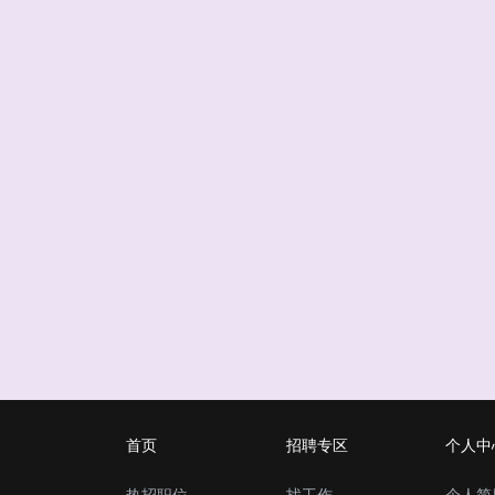
首页
招聘专区
个人中
热招职位
找工作
个人简