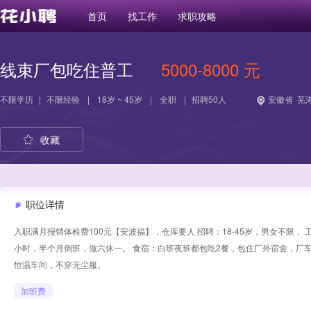
首页
找工作
求职攻略
线束厂包吃住普工
5000-8000 元
不限学历
|
不限经验
|
18岁 ~ 45岁
|
全职
|
招聘50人
安徽省 ·芜
收藏
职位详情
入职满月报销体检费100元【安波福】，仓库要人 招聘：18-45岁，男女不限， 工
小时，半个月倒班，做六休一。 食宿：白班夜班都包吃2餐，包住厂外宿舍，厂
恒温车间，不穿无尘服。
加班费