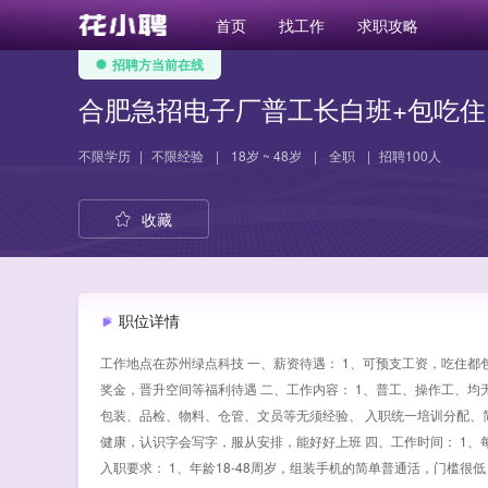
首页
找工作
求职攻略
招聘方当前在线
合肥急招电子厂普工长白班+包吃住
不限学历
|
不限经验
|
18岁 ~ 48岁
|
全职
|
招聘100人
收藏
职位详情
工作地点在苏州绿点科技 一、薪资待遇： 1、可预支工资，吃住都包
奖金，晋升空间等福利待遇 二、工作内容： 1、普工、操作工、
包装、品检、物料、仓管、文员等无须经验、 入职统一培训分配、简
健康，认识字会写字，服从安排，能好好上班 四、工作时间： 1、每天上10
入职要求： 1、年龄18-48周岁，组装手机的简单普通活，门槛