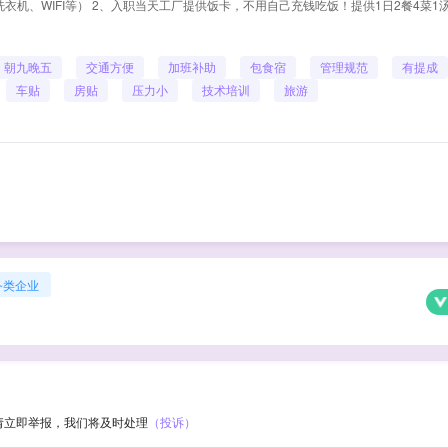
衣机、WIFI等） 2、入职当天工厂提供饭卡，不用自己充钱吃饭！提供1日2餐4菜1
朝九晚五
交通方便
加班补助
包食宿
管理规范
有提成
车贴
房贴
压力小
技术培训
旅游
务类企业
请立即举报，我们将及时处理
（投诉）