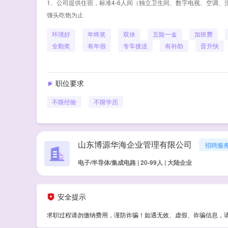
1、公司提供住宿，标准4-6人间（独立卫生间、数字电视、空调、洗
馒头吃饱为止
环境好
年终奖
双休
五险一金
加班费
全勤奖
有年假
专车接送
有补助
晋升快
职位要求
不限经验
不限学历
山东博源华海企业管理有限公司
招聘服
电子/半导体/集成电路 | 20-99人 | 大陆企业
安全提示
求职过程请勿缴纳费用，谨防诈骗！如遇无效、虚假、诈骗信息，