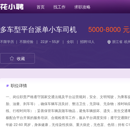
首页
找工作
求职攻略
多车型平台派单小车司机
5000-8000 元
不限学历
|
不限经验
|
22岁 ~ 55岁
|
全职
|
招聘10人
浙江省 ·杭
收藏
职位详情
一、岗位职责​ 严格遵守国家交通法规及平台运营规则，安全、文明驾驶，为乘客
胎、油量、刹车等），确保车辆车况良好、整洁卫生，无异味、无杂物；​ 准时
线、行程时间等）；​ 妥善保管车辆及随车物品，避免车辆损坏、遗失，发生交通
极配合平台开展的服务培训、合规检查等工作，服从平台调度安排；​ 遵守交通限行
年龄 22-60 周岁，身体健康，无传染性疾病、重大病史，无色盲、色弱；​ 持有