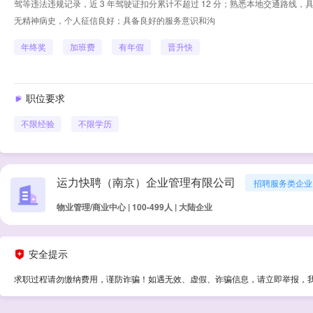
驾等违法违规记录，近 3 年驾驶证扣分累计不超过 12 分；​ 熟悉本地交通路
无精神病史，个人征信良好；​ 具备良好的服务意识和沟
年终奖
加班费
有年假
晋升快
职位要求
不限经验
不限学历
运力快聘（南京）企业管理有限公司
招聘服务类企业
物业管理/商业中心 | 100-499人 | 大陆企业
安全提示
求职过程请勿缴纳费用，谨防诈骗！如遇无效、虚假、诈骗信息，请立即举报，