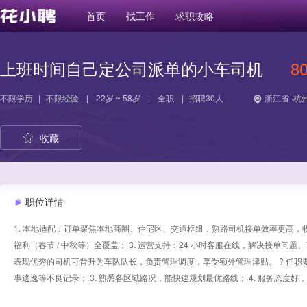
首页
找工作
求职攻略
上班时间自己定公司派单的小车司机
8
不限学历
|
不限经验
|
22岁 ~ 58岁
|
全职
|
招聘30人
浙江省 ·杭
收藏
职位详情
1. 本地适配：订单聚焦本地商圈、住宅区、交通枢纽，熟路司机接单效率更高，收
福利（春节 / 中秋等）全覆盖； 3. 运营支持：24 小时客服在线，解决接单问
表现优秀的司机可晋升为车队队长，负责管理调度，享受额外管理津贴。 ? 任职要求： 1
事逃逸等不良记录； 3. 熟悉各区域路况，能快速规划最优路线； 4. 服务态