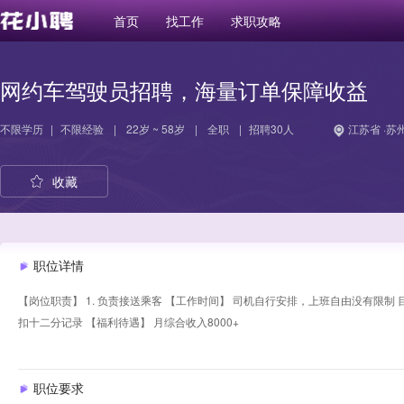
首页
找工作
求职攻略
网约车驾驶员招聘，海量订单保障收益
不限学历
|
不限经验
|
22岁 ~ 58岁
|
全职
|
招聘30人
江苏省 ·苏
收藏
职位详情
【岗位职责】 1. 负责接送乘客 【工作时间】 司机自行安排，上班自由没有限制 目前
扣十二分记录 【福利待遇】 月综合收入8000+
职位要求