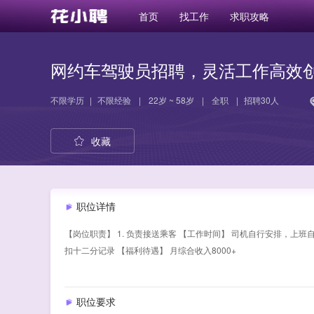
首页
找工作
求职攻略
网约车驾驶员招聘，灵活工作高效
不限学历
|
不限经验
|
22岁 ~ 58岁
|
全职
|
招聘30人
收藏
职位详情
【岗位职责】 1. 负责接送乘客 【工作时间】 司机自行安排，上班自由
扣十二分记录 【福利待遇】 月综合收入8000+
职位要求