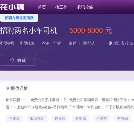
首页
找工作
求职攻略
招聘方最近高活跃
招聘两名小车司机
5000-8000 元
不限学历
|
不限经验
|
22岁 ~ 58岁
|
全职
|
招聘6人
浙江省 ·宁波
收藏
职位详情
岗位职责： 1、负责公司安排事项； 2、负责公司车辆保养、维修和清洁工作； 岗位
遇： 1.底薪8000+绩效+奖金+节日福利 工作时间： 时间自由，车子可以作为司
年终奖
加班补助
包食宿
有提成
全勤奖
有补助