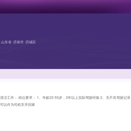
山东省 ·济南市 ·历城区
洁工作； 岗位要求： 1、年龄22-55岁，3年以上实际驾驶经验 2、无不良驾驶记录
车子可以作为司机车开回家