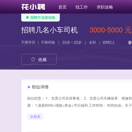
首页
找工作
求职攻略
招聘方当前在线
招聘几名小车司机
3000-5000 元
不限学历
|
不限经验
|
22岁 ~ 22岁
|
全职
|
招聘2人
收藏
职位详情
岗位职责： 1、负责公司安排事项； 2、负责公司车辆保养、维修和清
遇： 1.底薪8000+绩效+奖金+节日福利 工作时间： 时间自由，
全勤奖