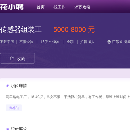
首页
找工作
求职攻略
传感器组装工
5000-8000 元
不限学历
|
不限经验
|
18岁 ~ 40岁
|
全职
|
招聘10人
江苏省 ·无
收藏
职位详情
滴翠路电子厂，18-40岁，男女不限，干活轻松简单，有工作餐，早班上班时间上午
有补助
职位要求