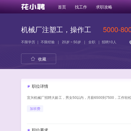
首页
找工作
求职攻略
机械厂注塑工，操作工
5000-80
不限学历
|
不限经验
|
20岁 ~ 50岁
|
全职
|
招聘10人
收藏
职位详情
宜兴机械厂招聘大龄工，男女50以内，月薪6500到7500，工作轻
加班费
职位要求