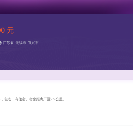
00 元
江苏省 ·无锡市 ·宜兴市
松，包吃，有住宿。宿舍距离厂区2.9公里。