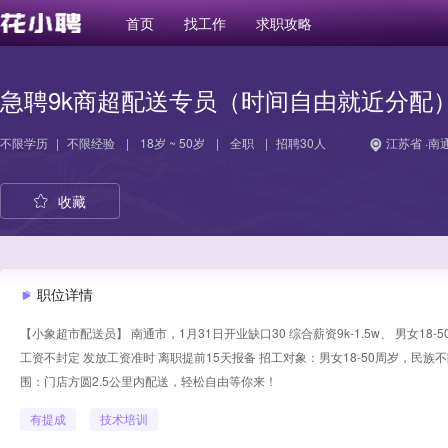
首页
找工作
求职攻略
急聘9k商超配送专员（时间自由就近分配
不限学历
|
不限经验
|
18岁 ~ 50岁
|
全职
|
招聘30人
江苏省 ·南
收藏
职位详情
【小象超市配送员】 南通市，1月31日开业缺口30 综合薪资9k-1.5w、 男女
工资不封定 发放工资准时 离职提前15天报备 招工对象：男女18-50周岁，民
围：门店方圆2.5公里内配送，轻松自由等你来！
有提成
技术培训