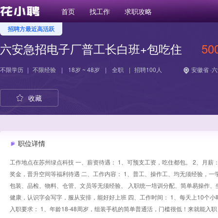
首页
找工作
求职攻略
招聘方最近高活跃
六安急招电子厂普工长白班+包吃住
50
不限学历
|
不限经验
|
18岁 ~ 48岁
|
全职
|
招聘100人
安徽省 ·
收藏
职位详情
工作地点在苏州绿点科技 一、薪资待遇： 1、可预支工资，吃住都包。 2、月薪：
奖金，晋升空间等福利待遇 二、工作内容： 1、普工、操作工、均无须经验，一
包装、品检、物料、仓管、文员等无须经验、 入职统一培训分配、简单易操作、坐
健康，认识字会写字，服从安排，能好好上班 四、工作时间： 1、每天上10个小时 2、上午
入职要求： 1、年龄18-48周岁，组装手机的简单普通活，门槛很低！来就能入