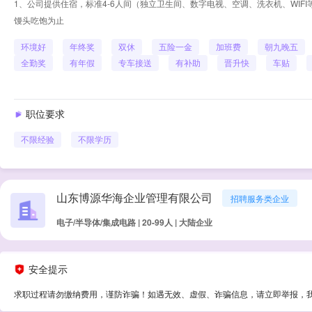
1、公司提供住宿，标准4-6人间（独立卫生间、数字电视、空调、洗衣机、WIFI
馒头吃饱为止
环境好
年终奖
双休
五险一金
加班费
朝九晚五
全勤奖
有年假
专车接送
有补助
晋升快
车贴
职位要求
不限经验
不限学历
山东博源华海企业管理有限公司
招聘服务类企业
电子/半导体/集成电路 | 20-99人 | 大陆企业
安全提示
求职过程请勿缴纳费用，谨防诈骗！如遇无效、虚假、诈骗信息，请立即举报，