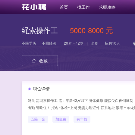
首页
找工作
求职攻略
绳索操作工
5000-8000 元
不限学历
|
不限经验
|
20岁 ~ 42岁
|
全职
|
招聘10人
收藏
职位详情
码头 需绳索操作工 需：年龄42岁以下 身体健康 能接受白夜倒班制！ 工
出勤 管吃住！ 报名~体检~上岗 无需办理证件 联系地址 濮阳市华
五险一金
加班费
有年假