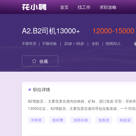
首页
找工作
求职攻略
A2.B2司机13000+
12000-15000
不限学历
|
不限经验
|
20岁 ~ 55岁
|
全职
|
招聘20人
收藏
职位详情
B2驾驶员： 主要负责在港内拉铁粉、矿粉、进口焦炭 车型：开的车是
13000左右， A2驾驶员：主要负责在港内导短拉集装箱，一个月综合工
年终奖
加班费
加班补助
包食宿
有提成