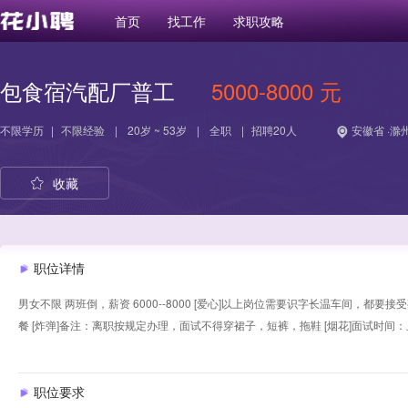
首页
找工作
求职攻略
包食宿汽配厂普工
5000-8000 元
不限学历
|
不限经验
|
20岁 ~ 53岁
|
全职
|
招聘20人
安徽省 ·滁
收藏
职位详情
男女不限 两班倒，薪资 6000--8000 [爱心]以上岗位需要识字长温车间，都要
餐 [炸弹]备注：离职按规定办理，面试不得穿裙子，短裤，拖鞋 [烟花]面试时间
职位要求