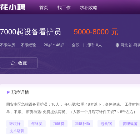
首页
找工作
求职攻略
7000起设备看护员
5000-8000 元
不限学历
|
不限经验
|
26岁 ~ 46岁
|
全职
|
招聘10人
河北省 ·廊
收藏
职位详情
固安南区急招设备看护员：10人， 任职要求: 男 48岁以下，身体健康。 工作时间
单，不累。 薪资待遇: 免费提供两餐。（入职一个月后可计件工资7～8千左右）
环境好
年终奖
加班费
加班补助
包食宿
管理规范
技术培训