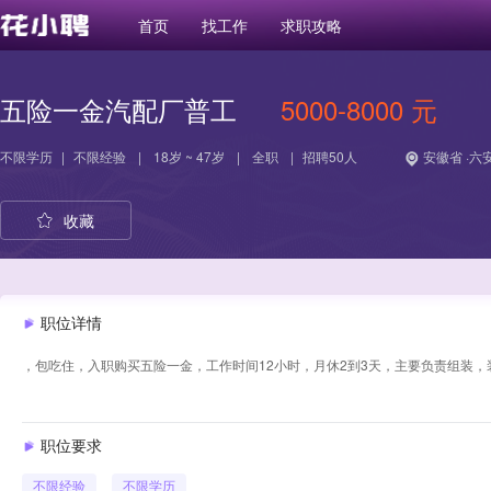
首页
找工作
求职攻略
五险一金汽配厂普工
5000-8000 元
不限学历
|
不限经验
|
18岁 ~ 47岁
|
全职
|
招聘50人
安徽省 ·六
收藏
职位详情
，包吃住，入职购买五险一金，工作时间12小时，月休2到3天，主要负责组装
职位要求
不限经验
不限学历