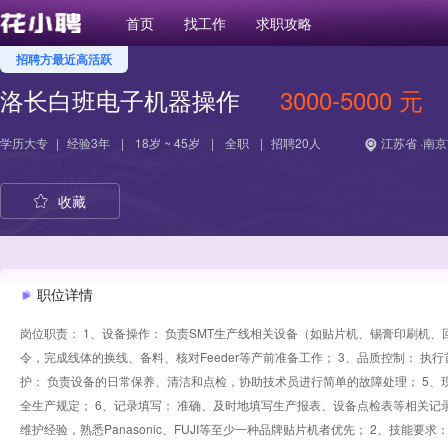
首页
找工作
求职攻略
招聘方最近高活跃
洛长白班电子机器操作
3000-5000 元
学历
大专
|
经验
3年
|
18岁 ~ 45岁
|
全职
|
招聘20人
江苏省 ·南京
收藏
职位详情
岗位职责： 1、设备操作： 负责SMT生产线相关设备（如贴片机、锡膏印刷机、回
令，完成线体的换线、备料、核对Feeder等产前准备工作； 3、品质控制： 
护： 负责设备的日常保养、清洁和点检，协助技术员进行简单的故障处理； 5、
全生产规定； 6、记录填写： 准确、及时地填写生产报表、设备点检表等相关记录
维护经验，熟悉Panasonic、FUJI等至少一种品牌贴片机者优先； 2、技能要