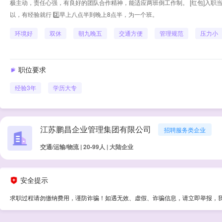
极主动，责任心强，有良好的团队合作精神，能适应两班倒工作制。 [红包]入职当月缴纳
以，有经验就行 2️⃣早上八点半到晚上8点半，为一个班。
环境好
双休
朝九晚五
交通方便
管理规范
压力小
职位要求
经验
3年
学历
大专
江苏鹏昌企业管理集团有限公司
招聘服务类企业
交通/运输/物流 | 20-99人 | 大陆企业
安全提示
求职过程请勿缴纳费用，谨防诈骗！如遇无效、虚假、诈骗信息，请立即举报，