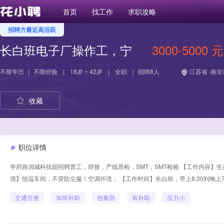
首页
找工作
求职攻略
招聘方最近高活跃
长白班电子厂操作工，宁
3000-5000 元
不限学历
|
不限经验
|
18岁 ~ 42岁
|
全职
|
招聘8人
江苏省 ·南京
收藏
职位详情
学府路润城科技园招聘普工，焊接，产线质检，SMT，SMT检验 【工作内容】生
境】恒温车间，不穿防尘服！空调环境， 【工作时间】长白班，早上8:30到晚上7点左
交通方便
加班补助
包食宿
有补助
压力小