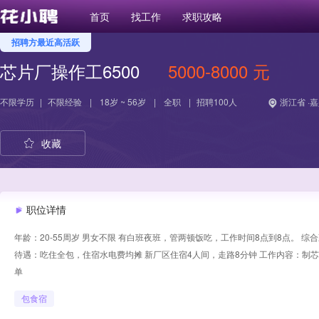
首页
找工作
求职攻略
招聘方最近高活跃
芯片厂操作工6500
5000-8000 元
不限学历
|
不限经验
|
18岁 ~ 56岁
|
全职
|
招聘100人
浙江省 ·
收藏
职位详情
年龄：20-55周岁 男女不限 有白班夜班，管两顿饭吃，工作时间8点到8点。 综
待遇：吃住全包，住宿水电费均摊 新厂区住宿4人间，走路8分钟 工作内容：制
单
包食宿