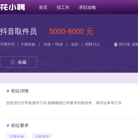
首页
找工作
求职攻略
抖音取件员
5000-8000 元
不限学历
|
不限经验
|
18岁 ~ 50岁
|
全职
|
招聘10人
四川省 ·成
收藏
职位详情
负责进行日常收派件工作,能够根据公司要求包装快件、填写运单等工作
职位要求
不限经验
不限学历