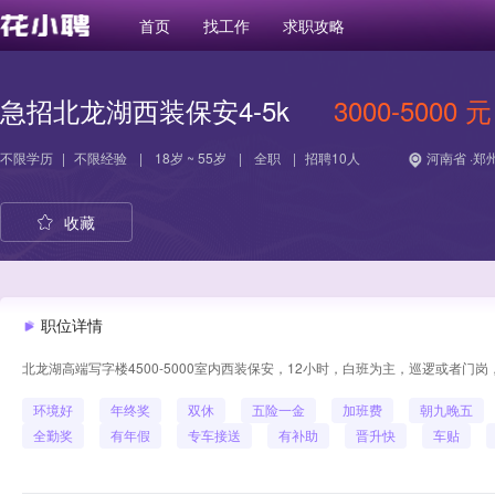
首页
找工作
求职攻略
急招北龙湖西装保安4-5k
3000-5000 元
不限学历
|
不限经验
|
18岁 ~ 55岁
|
全职
|
招聘10人
河南省 ·郑
收藏
职位详情
北龙湖高端写字楼4500-5000室内西装保安，12小时，白班为主，巡逻或者
环境好
年终奖
双休
五险一金
加班费
朝九晚五
全勤奖
有年假
专车接送
有补助
晋升快
车贴