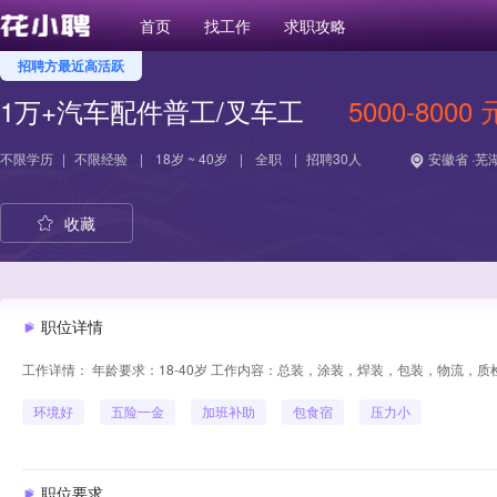
首页
找工作
求职攻略
招聘方最近高活跃
1万+汽车配件普工/叉车工
5000-8000 
不限学历
|
不限经验
|
18岁 ~ 40岁
|
全职
|
招聘30人
安徽省 ·芜
收藏
职位详情
工作详情： 年龄要求：18-40岁 工作内容：总装，涂装，焊装，包装，物流，质检
环境好
五险一金
加班补助
包食宿
压力小
职位要求