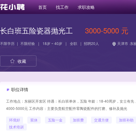
首页
找工作
求职攻略
长白班五险瓷器抛光工
3000-5000 元
不限学历
|
不限经验
|
18岁 ~ 40岁
|
全职
|
招聘20人
天津市 ·东
收藏
职位详情
工作地点：东丽区开发区 待遇：长白班单休，五险 年龄：18-40周岁，女士有先
4000-5000元 工作内容：主要负责航空配件零陶瓷配件的打磨、修补及抛光
环境好
双休
五险一金
加班费
交通方便
加班补助
技术培训