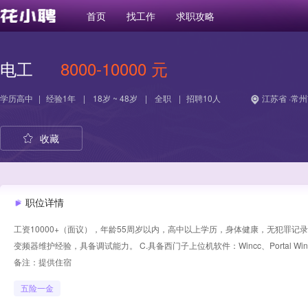
首页
找工作
求职攻略
电工
8000-10000 元
学历
高中
|
经验
1年
|
18岁 ~ 48岁
|
全职
|
招聘10人
江苏省 ·常州
收藏
职位详情
工资10000+（面议），年龄55周岁以内，高中以上学历，身体健康，无犯罪记录。 A
变频器维护经验，具备调试能力。 C.具备西门子上位机软件：Wincc、Portal Wincc编辑
备注：提供住宿
五险一金