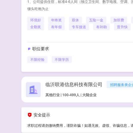
1、公司提供住宿，标准4-6人间（独立卫生间、数字电视、空调、洗
馒头吃饱为止
环境好
年终奖
双休
五险一金
加班费
全勤奖
有年假
专车接送
有补助
晋升快
职位要求
不限经验
不限学历
临沂联港信息科技有限公司
招聘服务类企
其他行业 | 100-499人 | 大陆企业
安全提示
求职过程请勿缴纳费用，谨防诈骗！如遇无效、虚假、诈骗信息，