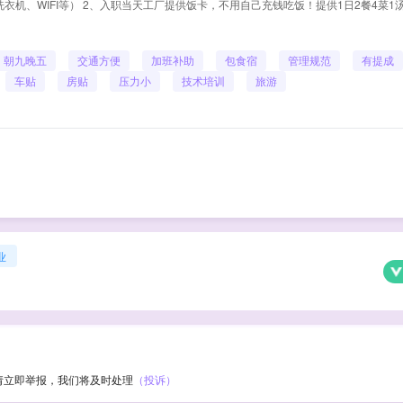
衣机、WIFI等） 2、入职当天工厂提供饭卡，不用自己充钱吃饭！提供1日2餐4菜1
朝九晚五
交通方便
加班补助
包食宿
管理规范
有提成
车贴
房贴
压力小
技术培训
旅游
业
请立即举报，我们将及时处理
（投诉）