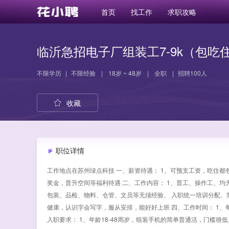
首页
找工作
求职攻略
临沂急招电子厂组装工7-9k（包吃
不限学历
|
不限经验
|
18岁 ~ 48岁
|
全职
|
招聘100人
收藏
职位详情
工作地点在苏州绿点科技 一、薪资待遇： 1、可预支工资，吃住都包
奖金，晋升空间等福利待遇 二、工作内容： 1、普工、操作工、
包装、品检、物料、仓管、文员等无须经验、 入职统一培训分配、简
健康，认识字会写字，服从安排，能好好上班 四、工作时间： 1、每天上10
入职要求： 1、年龄18-48周岁，组装手机的简单普通活，门槛