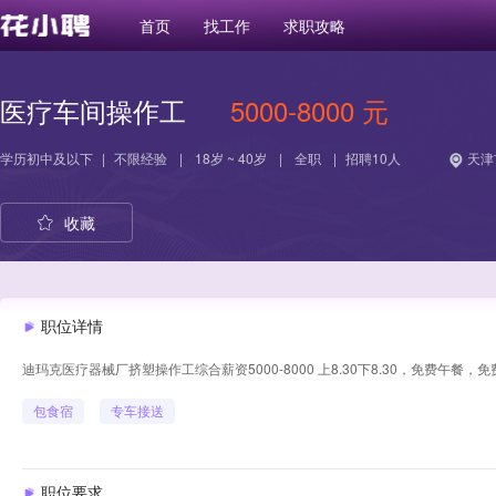
首页
找工作
求职攻略
医疗车间操作工
5000-8000 元
学历
初中及以下
|
不限经验
|
18岁 ~ 40岁
|
全职
|
招聘10人
天津
收藏
职位详情
迪玛克医疗器械厂挤塑操作工综合薪资5000-8000 上8.30下8.30，免费午餐，
包食宿
专车接送
职位要求