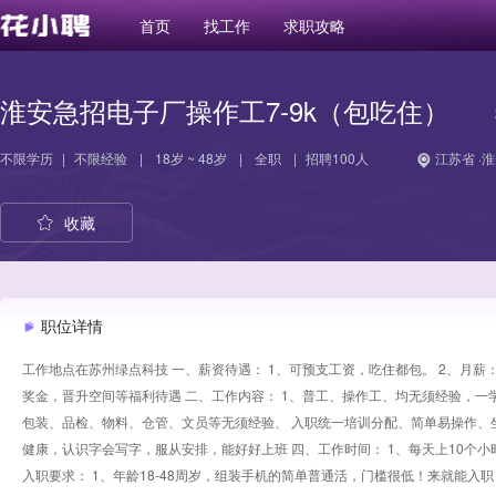
首页
找工作
求职攻略
淮安急招电子厂操作工7-9k（包吃住）
不限学历
|
不限经验
|
18岁 ~ 48岁
|
全职
|
招聘100人
江苏省 ·
收藏
职位详情
工作地点在苏州绿点科技 一、薪资待遇： 1、可预支工资，吃住都包。 2、月薪：
奖金，晋升空间等福利待遇 二、工作内容： 1、普工、操作工、均无须经验，一
包装、品检、物料、仓管、文员等无须经验、 入职统一培训分配、简单易操作、坐
健康，认识字会写字，服从安排，能好好上班 四、工作时间： 1、每天上10个小时 2、上午
入职要求： 1、年龄18-48周岁，组装手机的简单普通活，门槛很低！来就能入