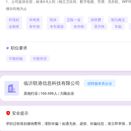
1、公司提供住宿，标准4-6人间（独立卫生间、数字电视、空调、洗衣机、WIFI
馒头吃饱为止
环境好
年终奖
双休
五险一金
加班费
朝九晚五
全勤奖
有年假
专车接送
有补助
晋升快
车贴
职位要求
不限经验
不限学历
临沂联港信息科技有限公司
招聘服务类企业
其他行业 | 100-499人 | 大陆企业
安全提示
求职过程请勿缴纳费用，谨防诈骗！如遇无效、虚假、诈骗信息，请立即举报，