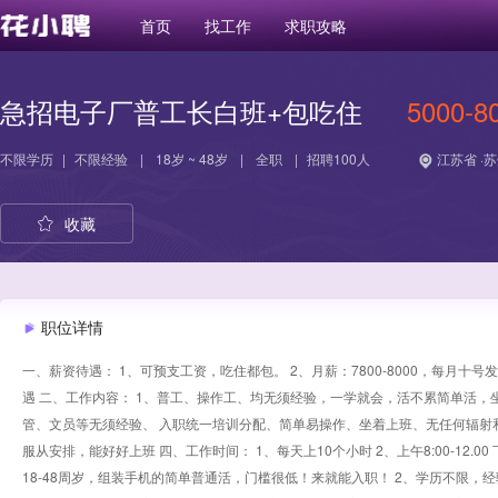
首页
找工作
求职攻略
急招电子厂普工长白班+包吃住
5000-8
不限学历
|
不限经验
|
18岁 ~ 48岁
|
全职
|
招聘100人
江苏省 ·
收藏
职位详情
一、薪资待遇： 1、可预支工资，吃住都包。 2、月薪：7800-8000，每月
遇 二、工作内容： 1、普工、操作工、均无须经验，一学就会，活不累简单活，
管、文员等无须经验、 入职统一培训分配、简单易操作、坐着上班、无任何辐射和
服从安排，能好好上班 四、工作时间： 1、每天上10个小时 2、上午8:00-12.00 
18-48周岁，组装手机的简单普通活，门槛很低！来就能入职！ 2、学历不限