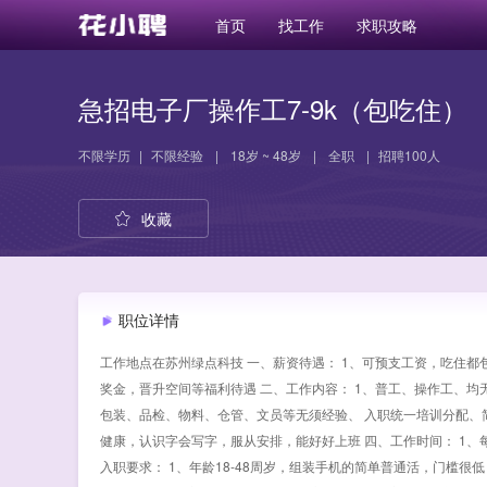
首页
找工作
求职攻略
急招电子厂操作工7-9k（包吃住）
不限学历
|
不限经验
|
18岁 ~ 48岁
|
全职
|
招聘100人
收藏
职位详情
工作地点在苏州绿点科技 一、薪资待遇： 1、可预支工资，吃住都包
奖金，晋升空间等福利待遇 二、工作内容： 1、普工、操作工、
包装、品检、物料、仓管、文员等无须经验、 入职统一培训分配、简
健康，认识字会写字，服从安排，能好好上班 四、工作时间： 1、每天上10
入职要求： 1、年龄18-48周岁，组装手机的简单普通活，门槛