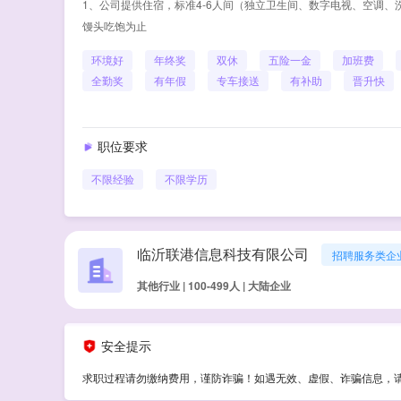
1、公司提供住宿，标准4-6人间（独立卫生间、数字电视、空调、洗
馒头吃饱为止
环境好
年终奖
双休
五险一金
加班费
全勤奖
有年假
专车接送
有补助
晋升快
职位要求
不限经验
不限学历
临沂联港信息科技有限公司
招聘服务类企
其他行业 | 100-499人 | 大陆企业
安全提示
求职过程请勿缴纳费用，谨防诈骗！如遇无效、虚假、诈骗信息，