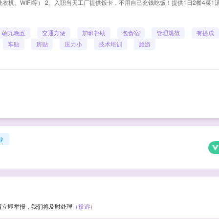
衣机、WIFI等） 2、入职当天工厂提供饭卡，不用自己充钱吃饭！提供1日2餐4菜1
朝九晚五
交通方便
加班补助
包食宿
管理规范
有提成
车贴
房贴
压力小
技术培训
旅游
业
请立即举报，我们将及时处理
（投诉）