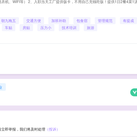
衣机、WIFI等） 2、入职当天工厂提供饭卡，不用自己充钱吃饭！提供1日2餐4菜1
朝九晚五
交通方便
加班补助
包食宿
管理规范
有提成
车贴
房贴
压力小
技术培训
旅游
业
请立即举报，我们将及时处理
（投诉）