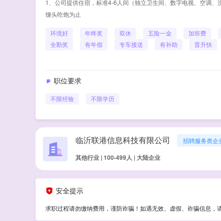
1、公司提供住宿，标准4-6人间（独立卫生间、数字电视、空调、洗
馒头吃饱为止
环境好
年终奖
双休
五险一金
加班费
全勤奖
有年假
专车接送
有补助
晋升快
职位要求
不限经验
不限学历
临沂联港信息科技有限公司
招聘服务类企
其他行业 | 100-499人 | 大陆企业
安全提示
求职过程请勿缴纳费用，谨防诈骗！如遇无效、虚假、诈骗信息，