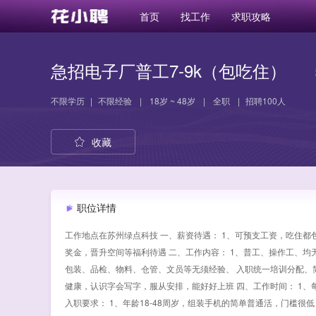
首页
找工作
求职攻略
急招电子厂普工7-9k（包吃住）
不限学历
|
不限经验
|
18岁 ~ 48岁
|
全职
|
招聘100人
收藏
职位详情
工作地点在苏州绿点科技 一、薪资待遇： 1、可预支工资，吃住都包
奖金，晋升空间等福利待遇 二、工作内容： 1、普工、操作工、
包装、品检、物料、仓管、文员等无须经验、 入职统一培训分配、简
健康，认识字会写字，服从安排，能好好上班 四、工作时间： 1、每天上10
入职要求： 1、年龄18-48周岁，组装手机的简单普通活，门槛