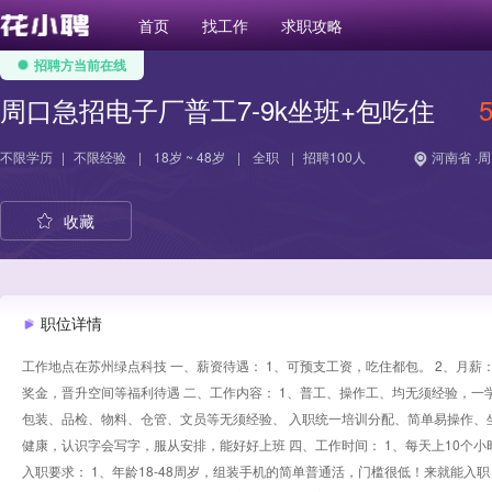
首页
找工作
求职攻略
招聘方当前在线
周口急招电子厂普工7-9k坐班+包吃住
不限学历
|
不限经验
|
18岁 ~ 48岁
|
全职
|
招聘100人
河南省 ·
收藏
职位详情
工作地点在苏州绿点科技 一、薪资待遇： 1、可预支工资，吃住都包。 2、月薪：
奖金，晋升空间等福利待遇 二、工作内容： 1、普工、操作工、均无须经验，一
包装、品检、物料、仓管、文员等无须经验、 入职统一培训分配、简单易操作、坐
健康，认识字会写字，服从安排，能好好上班 四、工作时间： 1、每天上10个小时 2、上午
入职要求： 1、年龄18-48周岁，组装手机的简单普通活，门槛很低！来就能入