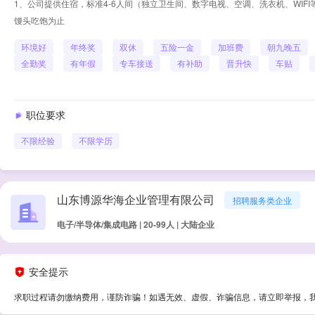
1、公司提供住宿，标准4-6人间（独立卫生间、数字电视、空调、洗衣机、WIFI
馒头吃饱为止
环境好
年终奖
双休
五险一金
加班费
朝九晚五
全勤奖
有年假
专车接送
有补助
晋升快
车贴
职位要求
不限经验
不限学历
山东博源华海企业管理有限公司
招聘服务类企业
电子/半导体/集成电路 | 20-99人 | 大陆企业
安全提示
求职过程请勿缴纳费用，谨防诈骗！如遇无效、虚假、诈骗信息，请立即举报，