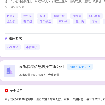
遇： 1、公司提供住宿，标准4-6人间（独立卫生间、数字电视、空调、洗衣机、W
饭、馒头吃饱为止
环境好
年终奖
双休
五险一金
加班费
朝九晚五
全勤奖
有年假
专车接送
有补助
晋升快
车贴
职位要求
不限经验
不限学历
临沂联港信息科技有限公司
招聘服务类企业
其他行业 | 100-499人 | 大陆企业
安全提示
求职过程请勿缴纳费用，谨防诈骗！如遇无效、虚假、诈骗信息，请立即举报，