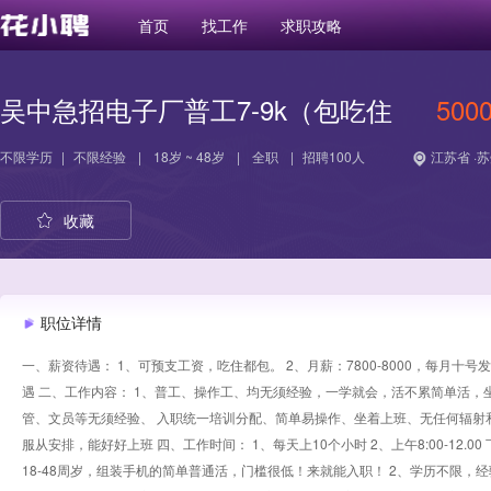
首页
找工作
求职攻略
吴中急招电子厂普工7-9k（包吃住
500
不限学历
|
不限经验
|
18岁 ~ 48岁
|
全职
|
招聘100人
江苏省 ·
收藏
职位详情
一、薪资待遇： 1、可预支工资，吃住都包。 2、月薪：7800-8000，每月
遇 二、工作内容： 1、普工、操作工、均无须经验，一学就会，活不累简单活，
管、文员等无须经验、 入职统一培训分配、简单易操作、坐着上班、无任何辐射和
服从安排，能好好上班 四、工作时间： 1、每天上10个小时 2、上午8:00-12.00 
18-48周岁，组装手机的简单普通活，门槛很低！来就能入职！ 2、学历不限