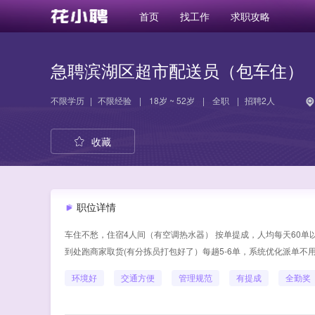
首页
找工作
求职攻略
急聘滨湖区超市配送员（包车住）
不限学历
|
不限经验
|
18岁 ~ 52岁
|
全职
|
招聘2人
收藏
职位详情
车住不愁，住宿4人间（有空调热水器） 按单提成，人均每天60单以上
到处跑商家取货(有分拣员打包好了）每趟5-6单，系统优化派单不用抢单 
环境好
交通方便
管理规范
有提成
全勤奖