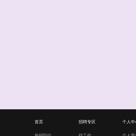
首页
招聘专区
个人中
热招职位
找工作
个人简