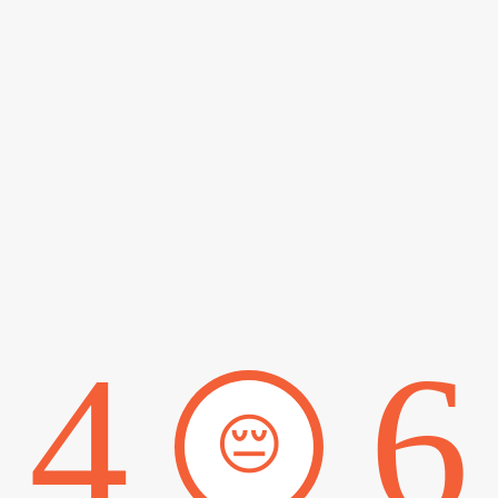
4
6
😔