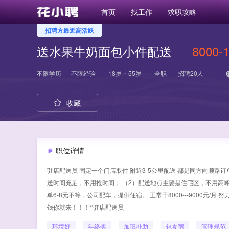
首页
找工作
求职攻略
招聘方最近高活跃
送水果牛奶面包小件配送
8000-
不限学历
|
不限经验
|
18岁 ~ 55岁
|
全职
|
招聘20人
收藏
职位详情
驻店配送员 固定一个门店取件 附近3-5公里配送 都是同方向顺路
送时间充足，不用抢时间； （2）配送地点主要是住宅区，不用高峰挤
单6-8元不等，公司配车，提供住宿。 正常干8000---9000元/月 努力干9
钱你就来！！！‘’驻店配送员
环境好
年终奖
加班补助
包食宿
管理规范