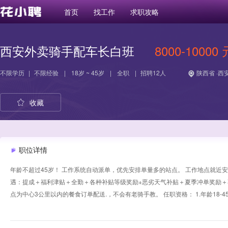
首页
找工作
求职攻略
西安外卖骑手配车长白班
8000-10000 
不限学历
|
不限经验
|
18岁 ~ 45岁
|
全职
|
招聘12人
陕西省 ·西
收藏
职位详情
年龄不超过45岁！ 工作系统自动派单，优先安排单量多的站点。 工作地点就近安排 工作时
遇：提成＋福利津贴＋全勤＋各种补贴等级奖励+恶劣天气补贴＋夏季冲单奖励＋
点为中心3公里以内的餐食订单配送.，不会有老骑手教。 任职资格： 1.年龄18-4