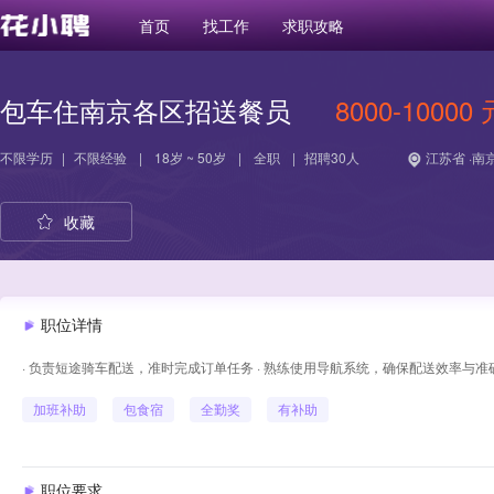
首页
找工作
求职攻略
包车住南京各区招送餐员
8000-10000 
不限学历
|
不限经验
|
18岁 ~ 50岁
|
全职
|
招聘30人
江苏省 ·南
收藏
职位详情
· 负责短途骑车配送，准时完成订单任务 · 熟练使用导航系统，确保配送效率与准
加班补助
包食宿
全勤奖
有补助
职位要求