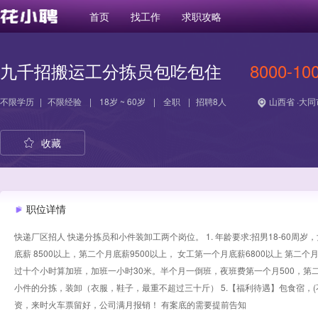
首页
找工作
求职攻略
九千招搬运工分拣员包吃包住
8000-10
不限学历
|
不限经验
|
18岁 ~ 60岁
|
全职
|
招聘8人
山西省 ·大同
收藏
职位详情
快递厂区招人 快递分拣员和小件装卸工两个岗位。 1. 年龄要求:招男18-60周岁
底薪 8500以上，第二个月底薪9500以上， 女工第一个月底薪6800以上 第二
过十个小时算加班，加班一小时30米。半个月一倒班，夜班费第一个月500，第二
小件的分拣，装卸（衣服，鞋子，最重不超过三十斤） 5.【福利待遇】包食宿，
资，来时火车票留好，公司满月报销！ 有案底的需要提前告知