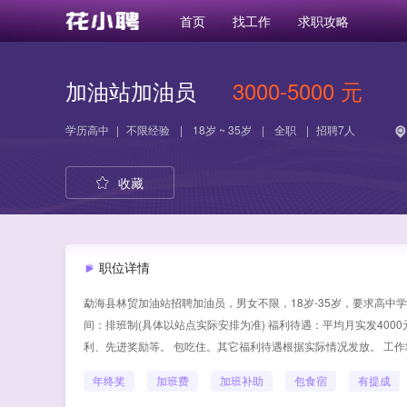
首页
找工作
求职攻略
加油站加油员
3000-5000 元
学历
高中
|
不限经验
|
18岁 ~ 35岁
|
全职
|
招聘7人
收藏
职位详情
勐海县林贸加油站招聘加油员，男女不限，18岁-35岁，要求高中
间：排班制(具体以站点实际安排为准) 福利待遇：平均月实发4000
利、先进奖励等。 包吃住。其它福利待遇根据实际情况发放。 工作
年终奖
加班费
加班补助
包食宿
有提成