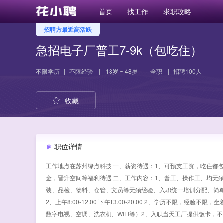
首页
找工作
求职攻略
招聘方最近高活跃
急招电子厂普工7-9k（包吃住）
不限学历
|
不限经验
|
18岁 ~ 48岁
|
全职
|
招聘100人
收藏
职位详情
工作地点在苏州绿点科技 一、薪资待遇：1、可预支工资，吃住都包
金，晋升空间等福利待遇 二、工作内容：1、普工、操作工、均无
装、品检、物料、仓管、文员等无须经验、入职统一培训分配、简单
2、上午8:00-12.00 下午13.00-20.00 2、学历不限
数字电视、空调、洗衣机、WIFI等）2、入职当天工厂提供饭卡，