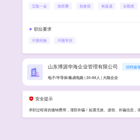
五险一金
加班费
包食宿
有提成
全勤奖
职位要求
不限经验
不限学历
山东博源华海企业管理有限公司
招聘服
电子/半导体/集成电路 | 20-99人 | 大陆企业
安全提示
求职过程请勿缴纳费用，谨防诈骗！如遇无效、虚假、诈骗信息，