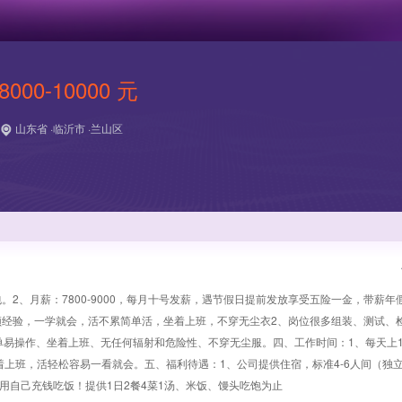
8000-10000 元
山东省 ·临沂市 ·兰山区
。2、月薪：7800-9000，每月十号发薪，遇节假日提前发放享受五险一金，带薪年
须经验，一学就会，活不累简单活，坐着上班，不穿无尘衣2、岗位很多组装、测试、
易操作、坐着上班、无任何辐射和危险性、不穿无尘服。四、工作时间：1、每天上1
，经验不限，坐着上班，活轻松容易一看就会。五、福利待遇：1、公司提供住宿，标准4-6人间（
不用自己充钱吃饭！提供1日2餐4菜1汤、米饭、馒头吃饱为止