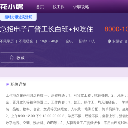
首页
找工作
求职攻略
招聘方最近高活跃
急招电子厂普工长白班+包吃住
8000-1
不限学历
|
不限经验
|
18岁 ~ 48岁
|
全职
|
招聘100人
安徽省 ·
收藏
职位详情
工作地点在苏州绿点科技 一、薪资待遇：1、可预支工资，吃住都包。2、月薪：7
金，晋升空间等福利待遇 二、工作内容：1、普工、操作工、均无须经验，一学
装、品检、物料、仓管、文员等无须经验、入职统一培训分配、简单易操作、坐着
2、上午8:00-12.00 下午13.00-20.00 2、学历不限，经验不限，坐着
数字电视、空调、洗衣机、WIFI等）2、入职当天工厂提供饭卡，不用自己充钱吃