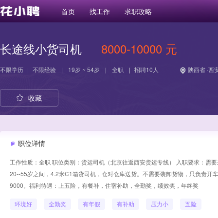
首页
找工作
求职攻略
长途线小货司机
8000-10000 元
不限学历
|
不限经验
|
19岁 ~ 54岁
|
全职
|
招聘10人
陕西省 ·西
收藏
职位详情
工作性质：全职 职位类别：货运司机（北京往返西安货运专线） 入职要求：需
20--55岁之间，4.2米C1箱货司机，仓对仓库送货。不需要装卸货物，只负责
9000。福利待遇：上五险，有餐补，住宿补助，全勤奖，绩效奖，年终奖
环境好
全勤奖
有年假
有补助
压力小
五险