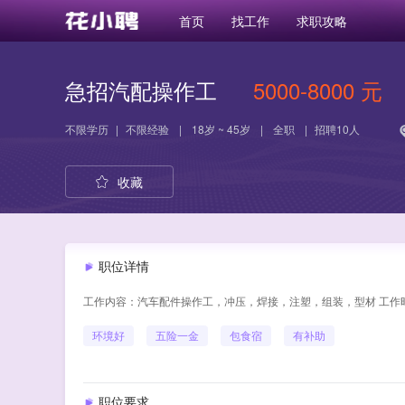
首页
找工作
求职攻略
急招汽配操作工
5000-8000 元
不限学历
|
不限经验
|
18岁 ~ 45岁
|
全职
|
招聘10人
收藏
职位详情
工作内容：汽车配件操作工，冲压，焊接，注塑，组装，型材 工作时
环境好
五险一金
包食宿
有补助
职位要求