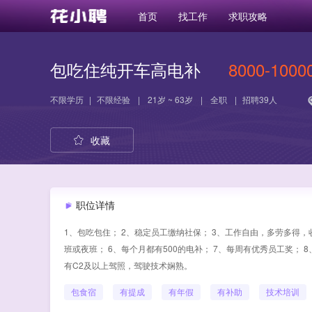
首页
找工作
求职攻略
包吃住纯开车高电补
8000-1000
不限学历
|
不限经验
|
21岁 ~ 63岁
|
全职
|
招聘39人
收藏
职位详情
1、包吃包住； 2、稳定员工缴纳社保； 3、工作自由，多劳多得，收入
班或夜班； 6、每个月都有500的电补； 7、每周有优秀员工奖； 
有C2及以上驾照，驾驶技术娴熟。
包食宿
有提成
有年假
有补助
技术培训