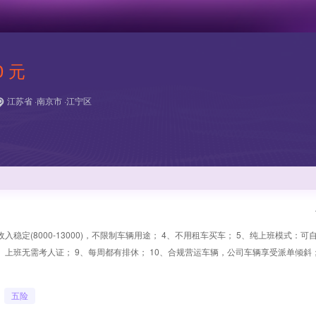
0 元
江苏省 ·南京市 ·江宁区
稳定(8000-13000)，不限制车辆用途； 4、不用租车买车； 5、纯上班模式：可
8、上班无需考人证； 9、每周都有排休； 10、合规营运车辆，公司车辆享受派单倾斜；
五险