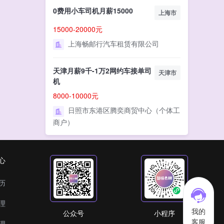
0费用小车司机月薪15000
上海市
15000-20000元
上海畅邮行汽车租赁有限公司
天津月薪9千-1万2网约车接单司
天津市
机
8000-10000元
日照市东港区腾奕商贸中心（个体工
商户）
心
历
理
我的
公众号
小程序
客服
理