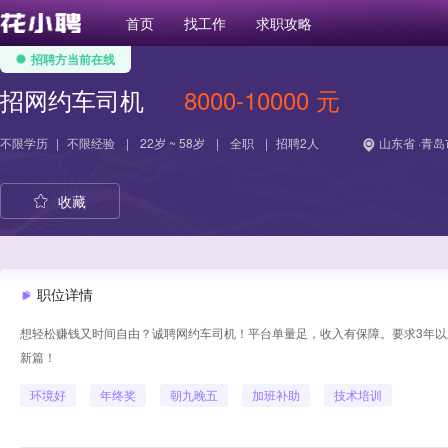
首页
找工作
求职攻略
招聘方当前在线
招网约车司机
8000-10000 元
不限学历
|
不限经验
|
22岁 ~ 58岁
|
全职
|
招聘2人
山东省 ·青岛
收藏
职位详情
想轻松赚钱又时间自由？诚聘网约车司机！平台单量足，收入有保障。要求3年以
新篇！
环境好
年终奖
朝九晚五
加班补助
技术培训