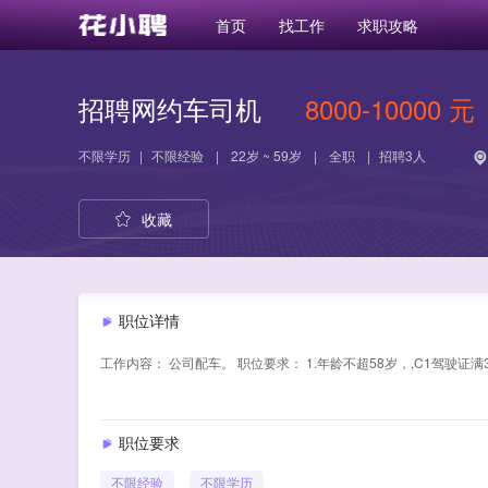
首页
找工作
求职攻略
招聘网约车司机
8000-10000 元
不限学历
|
不限经验
|
22岁 ~ 59岁
|
全职
|
招聘3人
收藏
职位详情
工作内容： 公司配车。 职位要求： 1.年龄不超58岁，,C1驾驶证
职位要求
不限经验
不限学历