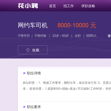
首页
找工作
求职攻略
网约车司机
8000-10000 元
不限学历
|
不限经验
|
22岁 ~ 60岁
|
全职
|
招聘5人
收藏
职位详情
岗位职责： 1、根据工作要求，随时出车，保证安全行车; 2、负责公
录； 薪资待遇： 1.底薪8000+绩效+奖金+节日福利 工作时间： 
职位要求