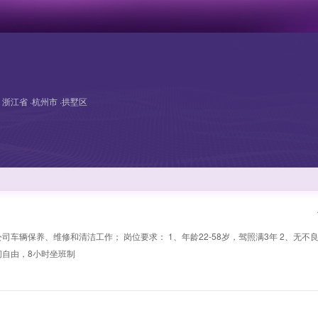
浙江省 ·杭州市 ·拱墅区
司车辆保养、维修和清洁工作； 岗位要求： 1、年龄22-58岁，驾照满3年 2、无不
时间自由，8小时坐班制